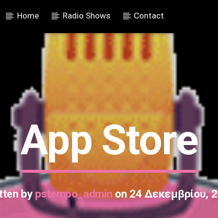
Home
Radio Shows
Contact
App Store
tten by
pstempo_admin
on 24 Δεκεμβρίου, 