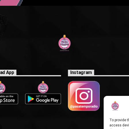
ad App
Instagram
To provide t
access devic