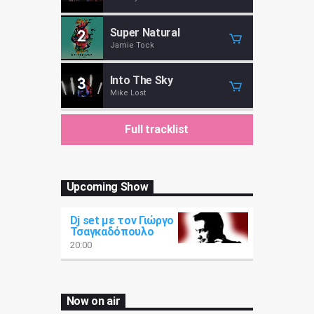
Super Natural
2
Jamie Tock
Into The Sky
3
Mike Lost
Full tracklist
Upcoming Show
Dj set με τον Γιώργο
Τσαγκαδόπουλο
20:00
Now on air