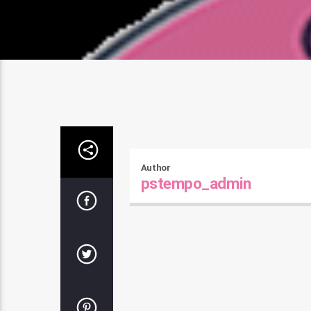
Author
pstempo_admin