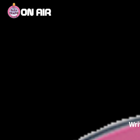
Current track
Title
Artist
Wri