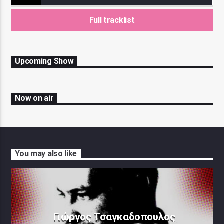
Full tracklist
Upcoming Show
Now on air
You may also like
Γιώργος Τσαγκαδοπουλος