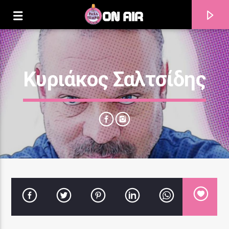
Κυριάκος Σαλτσίδης
Current track
Title
Artist