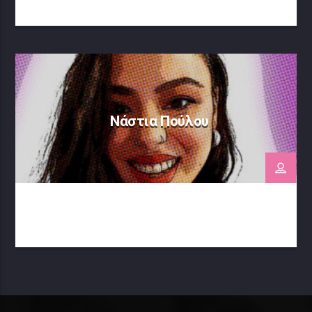
Νάστια Πούλου