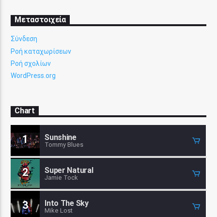
Μεταστοιχεία
Σύνδεση
Ροή καταχωρίσεων
Ροή σχολίων
WordPress.org
Chart
Sunshine
1
Tommy Blues
Super Natural
2
Jamie Tock
Into The Sky
3
Mike Lost