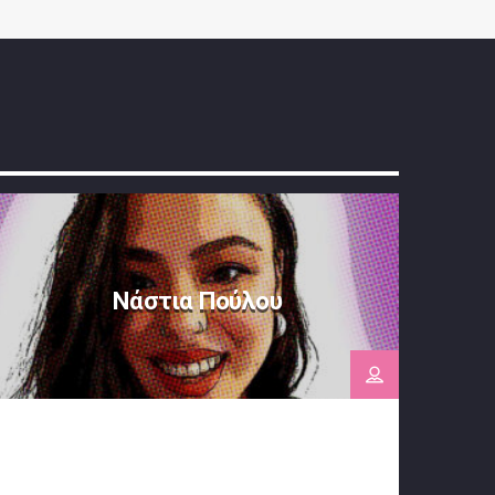
Νάστια Πούλου