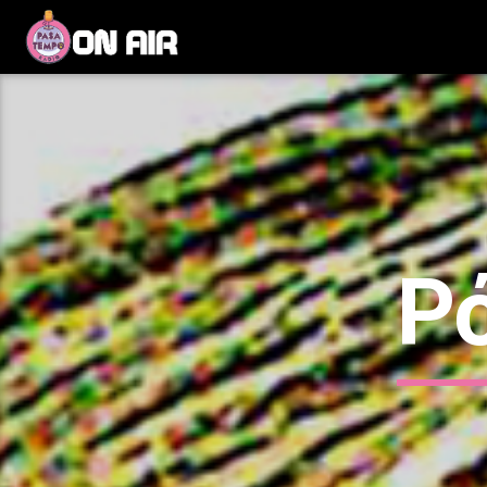
Current track
Title
Artist
Ρ