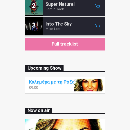
Super Natural
2
Jamie Tock
Into The Sky
3
Mike Lost
Full tracklist
Upcoming Show
Καλημέρα με τη Ρόζα
09:00
Now on air