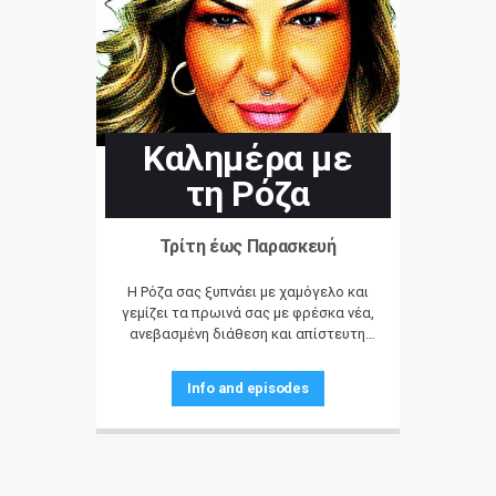
Καλημέρα με
τη Ρόζα
Τρίτη έως Παρασκευή
Η Ρόζα σας ξυπνάει με χαμόγελο και
γεμίζει τα πρωινά σας με φρέσκα νέα,
ανεβασμένη διάθεση και απίστευτη
μουσική! Τρίτη έως Παρασκευή 09:00-
11:00 στο Pasatempo Radio!
Info and episodes