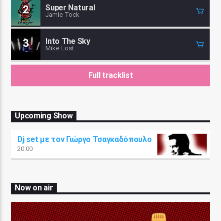
Super Natural
2
Jamie Tock
Into The Sky
3
Mike Lost
Full tracklist
Upcoming Show
Dj set με τον Γιώργο Τσαγκαδόπουλο
20:00
Now on air