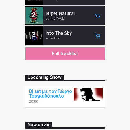
Super Natural
2
Jamie Tock
Into The Sky
3
Mike Lost
Full tracklist
Upcoming Show
Dj set με τον Γιώργο
Τσαγκαδόπουλο
20:00
Now on air