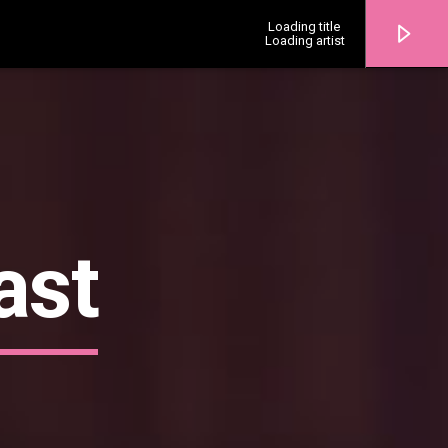
Loading title
Loading artist
Pasatempo Radio
ast