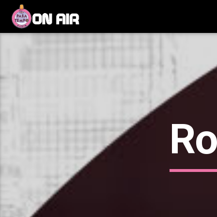
Current track
Title
Artist
Ro